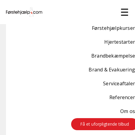
☰
Førstehjælpkurser
Hjertestarter
Brandbekæmpelse
Førstehjælp & Brandkurser
Brand & Evakuering
Psykisk & Fysisk udfordrede
Serviceaftaler
Forbered jer på at håndterer de mest almindelige
Referencer
ulykker, som berører psykisk & fysisk udfordrede
Når man arbejder med Psykisk & Fysisk udfordrede, kan
man møde en lang række uforudsete akutte situationer.
Om os
Vores kurser gør medarbejderen i stand til at handle rigtigt
ved alt fra grundlæggende skader til alvorlige hændelser
Få et uforpligtende tilbud
som hjertestop samt korrekt anvendelse af hjertestarter.