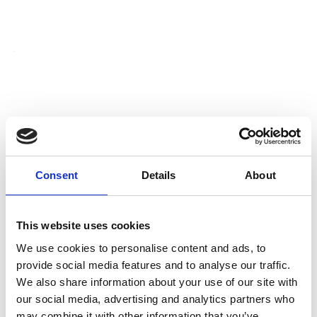
Ansvarshavende instruktør direkte:
Telefon: +45 30 600
112
Firma / -Institution
Kontaktperson
Consent
Details
About
E-mail *
This website uses cookies
We use cookies to personalise content and ads, to
Telefon *
provide social media features and to analyse our traffic.
We also share information about your use of our site with
our social media, advertising and analytics partners who
Kontakt vedørende
may combine it with other information that you’ve