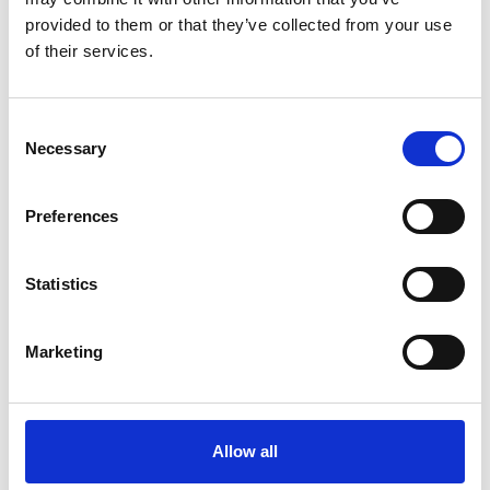
Førstehjælpskurser
provided to them or that they’ve collected from your use
Brandkurser
of their services.
Hjertestarter
Andet
Consent
Din besked
Necessary
Selection
Preferences
Statistics
Marketing
Allow all