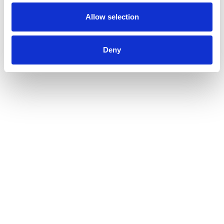
Førstehjælpskurser
Allow selection
Brandkurser
Hjertestarter
Deny
Andet
Din besked