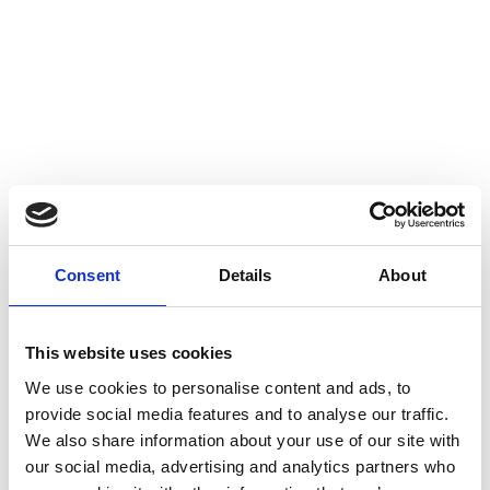
Kontakt os og få et
Consent
Details
About
uforpligtende tilbud
This website uses cookies
Har du spørgsmål, feedback eller ønsker du at få mere
We use cookies to personalise content and ads, to
information om vores produkter og tjenester?
provide social media features and to analyse our traffic.
Du er altid velkommen til at kontakte os.
We also share information about your use of our site with
Telefon:
+45 80 600
112
our social media, advertising and analytics partners who
E-mail: info@foerstehjaelp.com