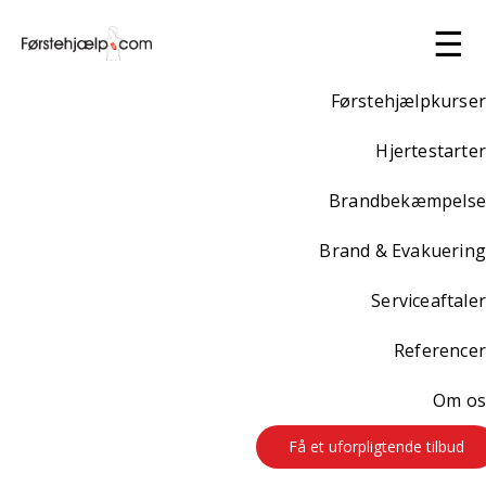
☰
Førstehjælpkurser
Hjertestarter
Brandbekæmpelse
Brand & Evakuering
Serviceaftaler
Referencer
Om os
Få et uforpligtende tilbud