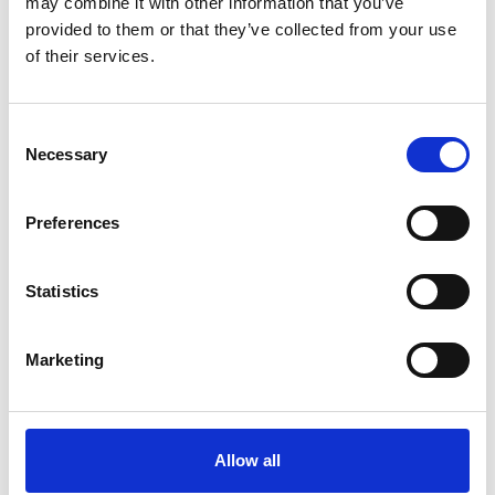
may combine it with other information that you’ve
provided to them or that they’ve collected from your use
of their services.
Ansvarshavende instruktør direkte:
Telefon: +45 30 600
112
Consent
Necessary
Selection
Firma / -Institution
Preferences
Kontaktperson
Statistics
E-mail *
Marketing
Telefon *
Allow all
Kontakt vedørende