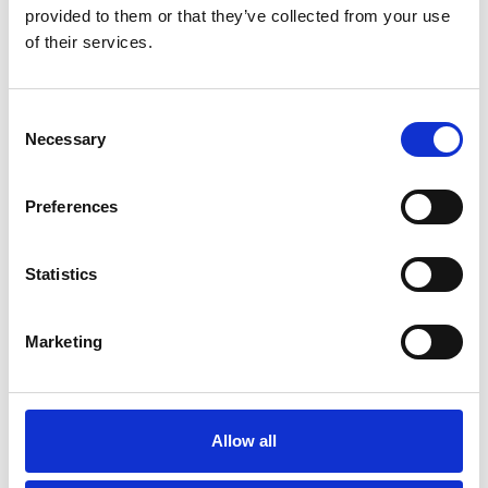
provided to them or that they’ve collected from your use
Ansvarshavende instruktør direkte:
of their services.
Telefon: +45 30 600
112
Consent
Necessary
Firma / -Institution
Selection
Preferences
Kontaktperson
Statistics
E-mail *
Marketing
Telefon *
Allow all
Kontakt vedørende