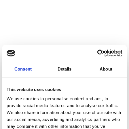
min., har gennemført 4 timers basisuddannelsen
/førstehjælpskurset: ”Førstehjælp ved hjertestop”.
Kontakt os og få et
Consent
Details
About
uforpligtende tilbud
This website uses cookies
Har du spørgsmål, feedback eller ønsker du at få mere
information om vores produkter og tjenester?
We use cookies to personalise content and ads, to
Du er altid velkommen til at kontakte os.
provide social media features and to analyse our traffic.
Telefon:
+45 80 600
112
We also share information about your use of our site with
our social media, advertising and analytics partners who
E-mail: info@foerstehjaelp.com
may combine it with other information that you’ve