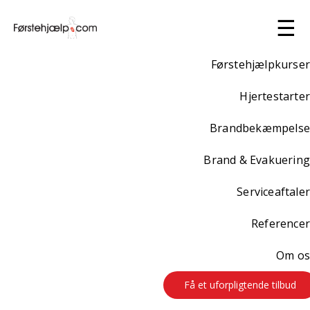
☰
Førstehjælpkurser
Hjertestarter
Brandbekæmpelse
Opdatering
Brand & Evakuering
Livreddende førstehjælp
3 timer
Serviceaftaler
Referencer
Dansk Førstehjælps Råd anbefaler opdatering af
Om os
førstehjælp inden for 24 måneder.
Denne opdaterings uddannelse er udviklet i samarbejde
Få et uforpligtende tilbud
med, og anerkendt af Dansk Råd for Genoplivning.