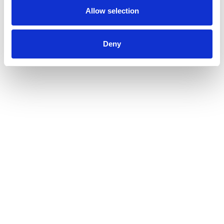
Førstehjælpskurser
Allow selection
Brandkurser
Hjertestarter
Andet
Deny
Din besked