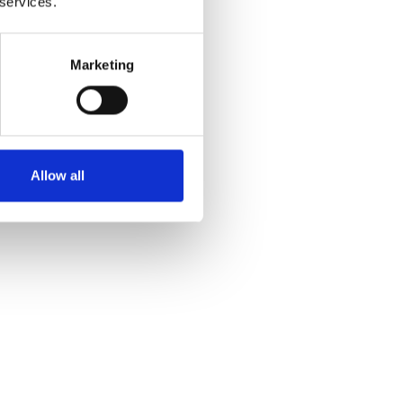
 services.
Marketing
Allow all
klet i samarbejde med, og