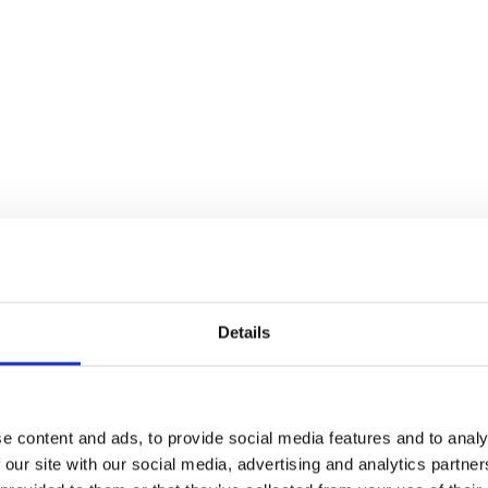
ejdere og børn samt styrke det sociale netværk. Som institution
I er forberedt på, at uheld kan ske. Vi gør jer i stand til at handle
aber til at iværksætte den vigtige livreddende førstehjælp i de før
 de relevante førstehjælpsemner der passer lige netop til jer.
g de praktiske øvelser, øves med fokus på institutionen
 de datoer og tidspunkter, som passer ind i jeres program – også 
Details
p.com er godkendte jf. Dansk Førstehjælpsråd.
e content and ads, to provide social media features and to analy
det danske redningsberedskab og har mange års erfaring fra bran
 our site with our social media, advertising and analytics partn