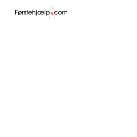
Når man arbejder med børn 
fagspecifikke kursus dækker
Vi giver jeres ansatte vid