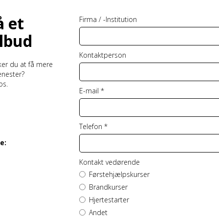
å et
Firma / -Institution
ilbud
Kontaktperson
ker du at få mere
enester?
os.
E-mail *
Telefon *
e:
Kontakt vedørende
Førstehjælpskurser
Brandkurser
Hjertestarter
Andet