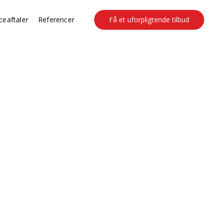
ceaftaler
Referencer
Få et uforpligtende tilbud
dsete nødsituationer. Vores
er som hjertestop og brug af
stitution for børn, unge og