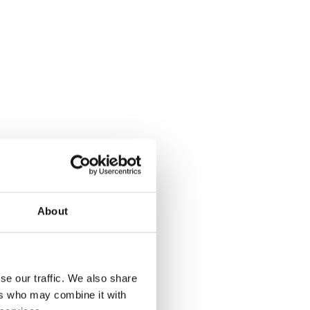
 har i ansvaret for andre
 hurtigt og korrekt, når I skal yde
ste vigtige minutter.
i aften timerne samt i
About
se our traffic. We also share
d og ambulancetjenesten landet
ers who may combine it with