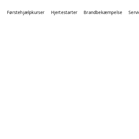
Førstehjælpkurser
Hjertestarter
Brandbekæmpelse
Servi
Børn & Unge
6 timers førstehjælpskursus
og unge kan man stå overfor en bred vifte af uforu
 alt fra basale tilskadekomster til alvorlige hændels
hjertestarter.
en og redskaberne til at handle og skabe en sikker in
personale.