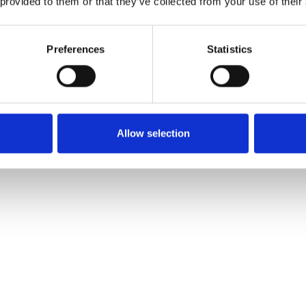
 provided to them or that they’ve collected from your use of their
Preferences
Statistics
s. 16 personer.
s dage/tider af døgnet uden yderligere omkostninger.
nfor Storkøbenhavn, Aalborg og Aarhus området kr. 4,50 pr. km
Allow selection
er
ne uddannelse inden for 24 måneder. Denne uddannelse er udvi
plivning