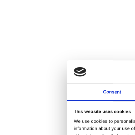
Formål:
Tryghed for institutionens medarb
mennesker og det er essentielt, at 
førstehjælp. Lad os give jer redsk
På kurset sætter vi også fokus på
I videst mulig omfang vil emner o
Kursus sted:
Kurset afvikles i jeres lokaler på
weekenderne.
Consent
Instruktører:
This website uses cookies
Alle instruktører hos Førstehjæl
We use cookies to personalis
Instruktørerne er alle aktive i 
information about your use of