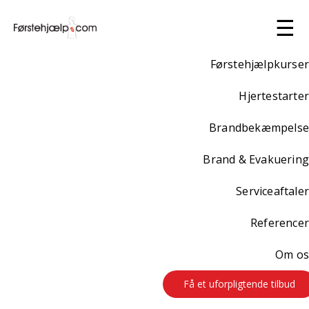
☰
Førstehjælpkurser
Hjertestarter
Ældre & Personer med
Brandbekæmpelse
funktionsnedsættelse
Brand & Evakuering
7 timers førstehjælp &
Serviceaftaler
brandkursus
Referencer
Førstehjælp:
Lær at håndtere et andet menneske i de
Om os
første vigtige minutter.
Få et uforpligtende tilbud
Brandkursus:
Lær at handle hensigtsmæssigt i tilfælde af
brand.