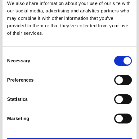
We also share information about your use of our site with
Aalborg og Aarhus området kr. 4,50 pr. km
our social media, advertising and analytics partners who
may combine it with other information that you’ve
provided to them or that they’ve collected from your use
Særlige bemærkninger
of their services.
DFR anbefaler opdatering af denne uddannelse inden for
24 måneder. Denne uddannelse er udviklet i samarbejde
med, og anerkendt af Dansk Råd for Genoplivning.
Consent
Necessary
Selection
Preferences
Statistics
Kontakt os og få et
Marketing
uforpligtende tilbud