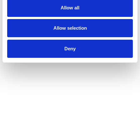
Har du spørgsmål, feedback eller ønsker du at få mere
Allow all
information om vores produkter og tjenester?
Du er altid velkommen til at kontakte os.
Telefon:
+45 80 600
112
Allow selection
E-mail: info@foerstehjaelp.com
Deny
Ansvarshavende instruktør direkte:
Telefon: +45 30 600
112
Firma / -Institution
Kontaktperson
E-mail *